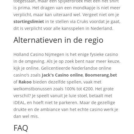
toegestaan, maar een spijkerbroek met een net shirt
is prima. Het dragen van een mondkapje is niet meer
verplicht, maar kan uiteraard wel. Vergeet niet om je
stortingslimiet
in te stellen via Cruks voordat je gaat,
dit is verplicht voor alle kansspelen in Nederland.
Alternatieven in de regio
Holland Casino Nijmegen is het enige fysieke casino
in de omgeving. Als je op zoek bent naar meer keuze,
kijk je online. Gelicentieerde Nederlandse online
casino's zoals
Jack's Casino online
,
Boomerang.bet
of
Rakoo
bieden dezelfde spellen, vaak met
welkomstbonussen zoals 100% tot €200. Het grote
verschil? Je speelt vanuit je luie stoel, betaalt met
iDEAL, en hoeft niet te parkeren. Maar de gezellige
drukte en de ambiance van het echte casino werk je
dan wel mis.
FAQ