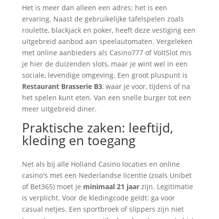
Het is meer dan alleen een adres; het is een
ervaring. Naast de gebruikelijke tafelspelen zoals
roulette, blackjack en poker, heeft deze vestiging een
uitgebreid aanbod aan speelautomaten. Vergeleken
met online aanbieders als Casino777 of VoltSlot mis
je hier de duizenden slots, maar je wint wel in een
sociale, levendige omgeving. Een groot pluspunt is
Restaurant Brasserie B3
, waar je voor, tijdens of na
het spelen kunt eten. Van een snelle burger tot een
meer uitgebreid diner.
Praktische zaken: leeftijd,
kleding en toegang
Net als bij alle Holland Casino locaties en online
casino's met een Nederlandse licentie (zoals Unibet
of Bet365) moet je
minimaal 21 jaar
zijn. Legitimatie
is verplicht. Voor de kledingcode geldt: ga voor
casual netjes. Een sportbroek of slippers zijn niet