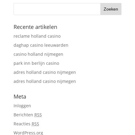
Recente artikelen
reclame holland casino
daghap casino leeuwarden
casino holland nijmegen
park inn berlijn casino
adres holland casino nijmegen
adres holland casino nijmegen
Meta
Inloggen
Berichten
RSS
Reacties
RSS
WordPress.org