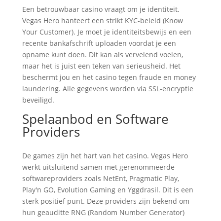
Een betrouwbaar casino vraagt om je identiteit.
Vegas Hero hanteert een strikt KYC-beleid (Know
Your Customer). Je moet je identiteitsbewijs en een
recente bankafschrift uploaden voordat je een
opname kunt doen. Dit kan als vervelend voelen,
maar het is juist een teken van serieusheid. Het
beschermt jou en het casino tegen fraude en money
laundering. Alle gegevens worden via SSL-encryptie
beveiligd.
Spelaanbod en Software
Providers
De games zijn het hart van het casino. Vegas Hero
werkt uitsluitend samen met gerenommeerde
softwareproviders zoals NetEnt, Pragmatic Play,
Play'n GO, Evolution Gaming en Yggdrasil. Dit is een
sterk positief punt. Deze providers zijn bekend om
hun geauditte RNG (Random Number Generator)