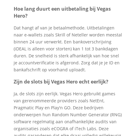
Hoe lang duurt een uitbetaling bij Vegas
Hero?
Dat hangt af van je betaalmethode. Uitbetalingen
naar e-wallets zoals Skrill of Neteller worden meestal
binnen 24 uur verwerkt. Een bankoverschrijving
(iDEAL is alleen voor storten) kan 1 tot 3 bankdagen
duren. De snelheid is sterk afhankelijk van hoe snel
je accountverificatie is afgerond. Zorg dat je je ID en
bankafschrift op voorhand uploadt.
Zijn de slots bij Vegas Hero echt eerlijk?
Ja, de slots zijn eerlijk. Vegas Hero gebruikt games
van gerenommeerde providers zoals NetEnt,
Pragmatic Play en Play'n GO. Deze bedrijven
onderwerpen hun Random Number Generator (RNG)
software regelmatig aan onafhankelijke audits van
organisaties zoals eCOGRA of iTech Labs. Deze
audits garanderen dat elke draai volledig willekeurig