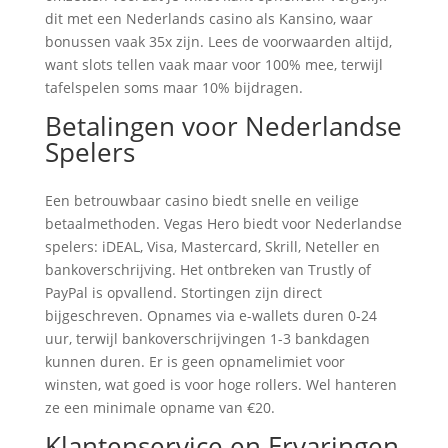
dit met een Nederlands casino als Kansino, waar
bonussen vaak 35x zijn. Lees de voorwaarden altijd,
want slots tellen vaak maar voor 100% mee, terwijl
tafelspelen soms maar 10% bijdragen.
Betalingen voor Nederlandse
Spelers
Een betrouwbaar casino biedt snelle en veilige
betaalmethoden. Vegas Hero biedt voor Nederlandse
spelers: iDEAL, Visa, Mastercard, Skrill, Neteller en
bankoverschrijving. Het ontbreken van Trustly of
PayPal is opvallend. Stortingen zijn direct
bijgeschreven. Opnames via e-wallets duren 0-24
uur, terwijl bankoverschrijvingen 1-3 bankdagen
kunnen duren. Er is geen opnamelimiet voor
winsten, wat goed is voor hoge rollers. Wel hanteren
ze een minimale opname van €20.
Klantenservice en Ervaringen