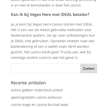
is en niet te beïnvloeden is door het casino.
Kan ik bij Vegas Hero met iDEAL betalen?
Ja, je kunt bij Vegas Hero Casino storten met iDEAL.
Het is een van de meest gebruikte methoden voor
Nederlandse spelers. Let op: voor uitbetalingen kun
je iDEAL niet gebruiken. Opnames moeten naar een
bankrekening of een e-wallet zoals Skrill worden
gestort. Het casino biedt geen Trustly aan, wat bij
sommige andere casino's wel het geval is.
Recente artikelen
online gokken nederland unibet
openingstijden casino avifauna
casino viage en casino kursaal waar